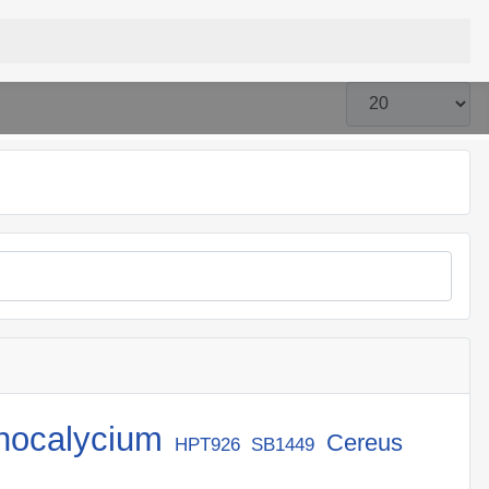
Anzeige #
ocalycium
Cereus
HPT926
SB1449