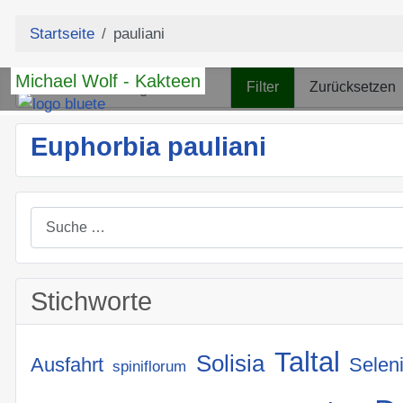
Startseite
pauliani
Teil des Titels eingeben
Michael Wolf - Kakteen
Filter
Zurücksetzen
Euphorbia pauliani
Suchen
Stichworte
Taltal
Solisia
Ausfahrt
Selen
spiniflorum