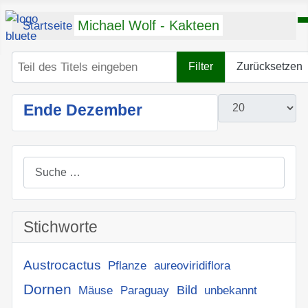
Michael Wolf - Kakteen
Startseite
margaretae
Teil des Titels eingeben
Filter
Zurücksetzen
Anzeige #
Ende Dezember
Suchen
Stichworte
Austrocactus
Pflanze
aureoviridiflora
Dornen
Bild
Mäuse
Paraguay
unbekannt