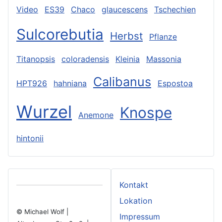
Video
ES39
Chaco
glaucescens
Tschechien
Sulcorebutia
Herbst
Pflanze
Titanopsis
coloradensis
Kleinia
Massonia
Calibanus
HPT926
hahniana
Espostoa
Wurzel
Knospe
Anemone
hintonii
Kontakt
Lokation
© Michael Wolf |
Impressum