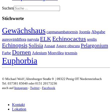
Suchen
Stichworte
Gewächshaus
Abgabe
capmanambatoensis
Joomla
Echinocactus
ELK
aureoviridiflora
parvula
senilis
Echinopsis
Solisia
Pelargonium
Ausaat
Agave obscura
Dornen
Farbe
Adenium
Monvillea
texensis
Euphorbia
© Michael Wolf | Altenburger Straße 9 | 09322 Penig OT Niedersteinbach
Tel. 037381 85040 oder 0151 20173236
auch auf
Instagram
-
Twitter
-
Facebook
Kontakt
Lokation