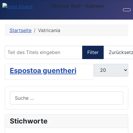
Michael Wolf - Kakteen
Startseite
Vatricania
Teil des Titels eingeben
Filter
Zurückset
Anzeige #
Espostoa guentheri
Suchen
Stichworte