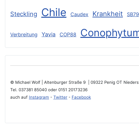
Chile
Krankheit
Steckling
Caudex
SB7
Conophytu
Yavia
Verbreitung
COP88
© Michael Wolf | Altenburger Straße 9 | 09322 Penig OT Niede
Tel. 037381 85040 oder 0151 20173236
auch auf
Instagram
-
Twitter
-
Facebook