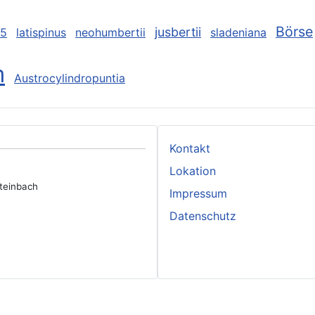
Börse
jusbertii
95
latispinus
neohumbertii
sladeniana
m
Austrocylindropuntia
Kontakt
Lokation
rsteinbach
Impressum
Datenschutz