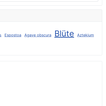
Blüte
s
Espostoa
Agave obscura
Aztekium