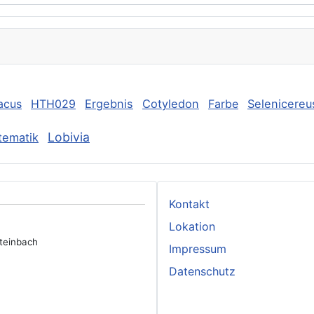
acus
HTH029
Ergebnis
Cotyledon
Farbe
Selenicereu
Lobivia
tematik
Kontakt
Lokation
rsteinbach
Impressum
Datenschutz