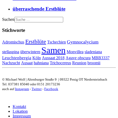
überraschende Erstblüte
Suchen
Stichworte
Erstblüte
Gymnocalycium
Adromischus
Tschechien
Samen
stellaspina
überwintern
Monvillea
sladeniana
Leuchtenbergia
Köln
Aussaat 2018
Agave obscura
MBB3337
Nachzucht
Ausaat
hahniana
Trichocereus
Reunion
broomii
© Michael Wolf | Altenburger Straße 9 | 09322 Penig OT Niedersteinbach
Tel. 037381 85040 oder 0151 20173236
auch auf
Instagram
-
Twitter
-
Facebook
Kontakt
Lokation
Impressum