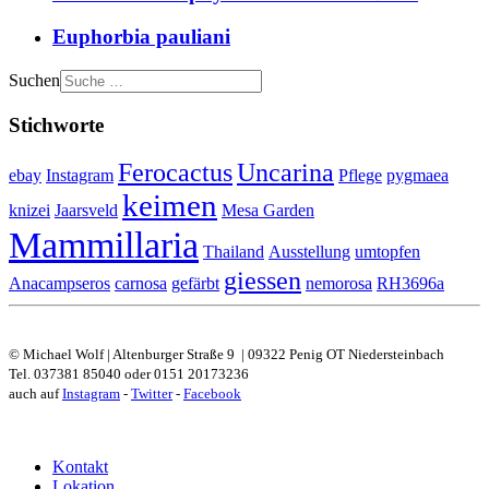
Euphorbia pauliani
Suchen
Stichworte
Ferocactus
Uncarina
ebay
Instagram
Pflege
pygmaea
keimen
knizei
Jaarsveld
Mesa Garden
Mammillaria
Thailand
Ausstellung
umtopfen
giessen
Anacampseros
carnosa
gefärbt
nemorosa
RH3696a
© Michael Wolf | Altenburger Straße 9 | 09322 Penig OT Niedersteinbach
Tel. 037381 85040 oder 0151 20173236
auch auf
Instagram
-
Twitter
-
Facebook
Kontakt
Lokation