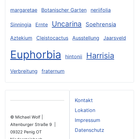
margaretae
Botanischer Garten
neriifolia
Uncarina
Soehrensia
Sinningia
Ernte
Aztekium
Cleistocactus
Ausstellung
Jaarsveld
Euphorbia
Harrisia
hintonii
Verbreitung
fraternum
Kontakt
Lokation
© Michael Wolf |
Impressum
Altenburger Straße 9 |
Datenschutz
09322 Penig OT