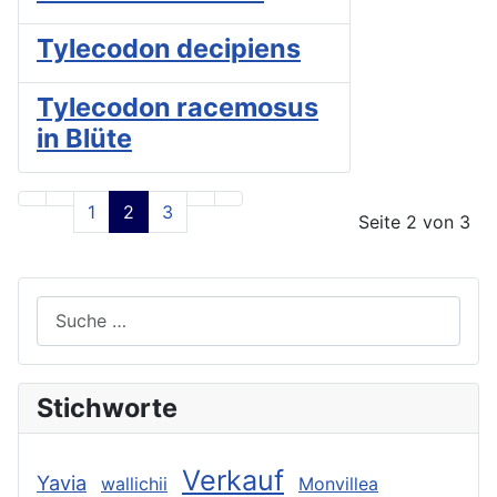
Tylecodon decipiens
Tylecodon racemosus
in Blüte
1
2
3
Seite 2 von 3
Suchen
Stichworte
Verkauf
Yavia
wallichii
Monvillea