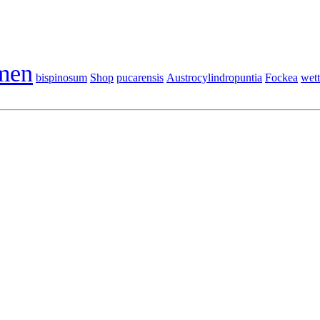
men
bispinosum
Shop
pucarensis
Austrocylindropuntia
Fockea
wett