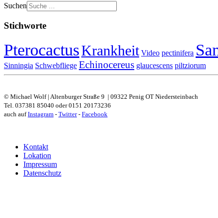
Suchen
Stichworte
Pterocactus
Sa
Krankheit
Video
pectinifera
Echinocereus
Sinningia
Schwebfliege
glaucescens
piltziorum
© Michael Wolf | Altenburger Straße 9 | 09322 Penig OT Niedersteinbach
Tel. 037381 85040 oder 0151 20173236
auch auf
Instagram
-
Twitter
-
Facebook
Kontakt
Lokation
Impressum
Datenschutz