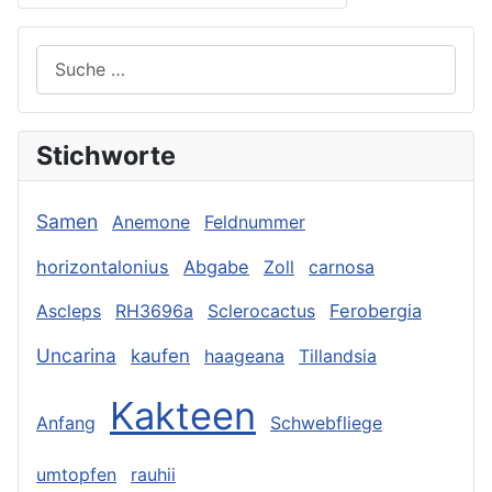
Suchen
Stichworte
Samen
Anemone
Feldnummer
horizontalonius
Abgabe
Zoll
carnosa
Ascleps
RH3696a
Sclerocactus
Ferobergia
Uncarina
kaufen
haageana
Tillandsia
Kakteen
Anfang
Schwebfliege
umtopfen
rauhii