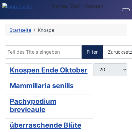
Michael Wolf - Kakteen
Startseite
Knospe
Teil des Titels eingeben
Filter
Zurückset
Anzeige #
Knospen Ende Oktober
Mammillaria senilis
Pachypodium
brevicaule
überraschende Blüte