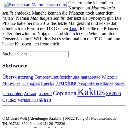
Gestern habe ich endlich
Knospen an
Mammillaria
senilis
entdeckt. Manche kennen die Pflanzen noch unter dem
"alten" Namen
Mamillopsis senilis
, der jetzt als Synonym gilt. Die
Pflanze hatte bei mir 2012 das letzte Mal geblüht und letztes Jahr
erhielt ich im Forum der DKG einen
Tipp
. Ich sollte die Pflanzen
kälter überwintern. Naja, da stand sie im letzten Winter auf dem
Fenstersims im GWH, dort ist es schonmal um die 0° C. Und nun
hat sie Knospen, ich freue mich.
Suchen
Stichworte
Überwinterung
Temperaturaufzeichnung
margaretae
Wilcoxia
Erstblüte
Monvillea
Titanopsis
Specks
Neoporteria
Pflanze
knizei
Kaktus
Copiapoa
jusbertii
panaschiert
Ausaat
SB2006
Krankheit
Caudex
Verlust
© Michael Wolf | Altenburger Straße 9 | 09322 Penig OT Niedersteinbach
Tel. 037381 85040 oder 0151 20173236