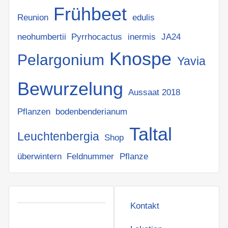
Frühbeet
Reunion
edulis
neohumbertii
Pyrrhocactus
inermis
JA24
Knospe
Pelargonium
Yavia
Bewurzelung
Aussaat 2018
Pflanzen
bodenbenderianum
Taltal
Leuchtenbergia
Shop
überwintern
Feldnummer
Pflanze
Kontakt