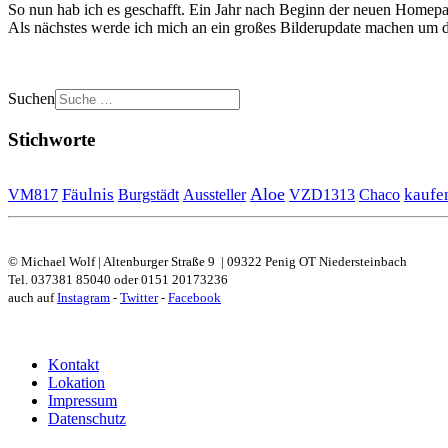
So nun hab ich es geschafft. Ein Jahr nach Beginn der neuen Homepa
Als nächstes werde ich mich an ein großes Bilderupdate machen um d
Suchen
Stichworte
Aloe
Fäulnis
kaufe
VM817
Burgstädt
Aussteller
VZD1313
Chaco
© Michael Wolf | Altenburger Straße 9 | 09322 Penig OT Niedersteinbach
Tel. 037381 85040 oder 0151 20173236
auch auf
Instagram
-
Twitter
-
Facebook
Kontakt
Lokation
Impressum
Datenschutz