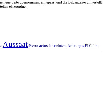
e neue Seite übernommen, angepasst und die Bildanzeige umgestellt.
Seiten einzuordnen.
Aussaat
Pterocactus
a
überwintern
Ariocarpus
El Cobre