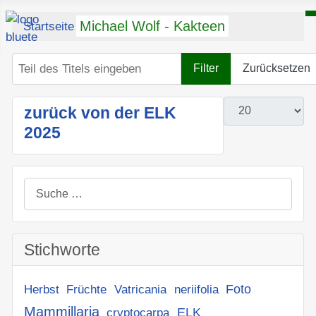
Michael Wolf - Kakteen
Startseite
sladeniana
Teil des Titels eingeben
Filter
Zurücksetzen
Anzeige #
zurück von der ELK
2025
Suchen
Stichworte
Foto
Herbst
Früchte
Vatricania
neriifolia
Mammillaria
ELK
cryptocarpa