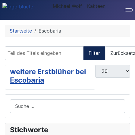
Michael Wolf - Kakteen
Startseite
Escobaria
Teil des Titels eingeben
Filter
Zurückset
Anzeige #
weitere Erstblüher bei
Escobaria
Suchen
Stichworte