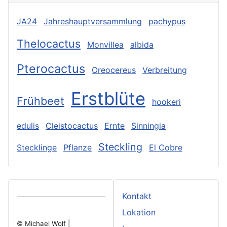
JA24
Jahreshauptversammlung
pachypus
Thelocactus
Monvillea
albida
Pterocactus
Oreocereus
Verbreitung
Erstblüte
Frühbeet
hookeri
edulis
Cleistocactus
Ernte
Sinningia
Steckling
Stecklinge
Pflanze
El Cobre
Kontakt
Lokation
© Michael Wolf |