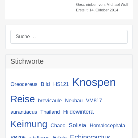
Geschrieben von:
Michael Wolf
Erstellt: 14. Oktober 2014
Suchen
Stichworte
Knospen
Bild
Oreocereus
HS121
Reise
brevicaule
Neubau
VM817
Hildewintera
aurantiacus
Thailand
Keimung
Solisia
Chaco
Homalocephala
Echinocactus
SB795
albiflorus
Erfolg