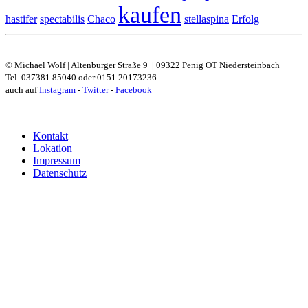
kaufen
hastifer
spectabilis
Chaco
stellaspina
Erfolg
© Michael Wolf | Altenburger Straße 9 | 09322 Penig OT Niedersteinbach
Tel. 037381 85040 oder 0151 20173236
auch auf
Instagram
-
Twitter
-
Facebook
Kontakt
Lokation
Impressum
Datenschutz