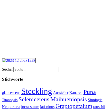
Suchen
Stichworte
Steckling
Puna
glaucescens
Aussteller
Kanaren
Selenicereus
Maihueniopsis
Titanopsis
Sinningia
Graptopetalum
Neoporteria
incrassatum
latispinus
rauschii