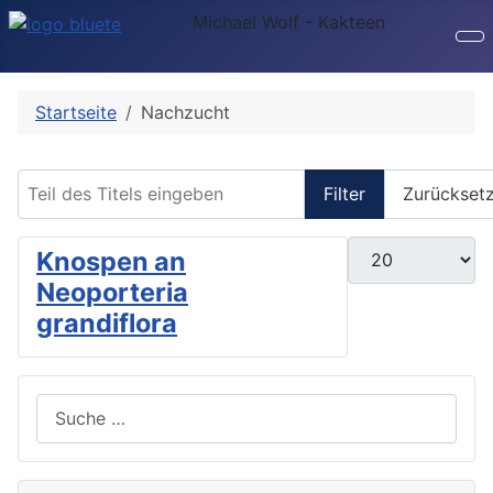
Michael Wolf - Kakteen
Startseite
Nachzucht
Teil des Titels eingeben
Filter
Zurückset
Anzeige #
Knospen an
Neoporteria
grandiflora
Suchen