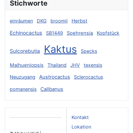
Stichworte
einräumen
DKG
broomii
Herbst
Echinocactus
SB1449
Soehrensia
Kopfstück
Kaktus
Sulcorebutia
Specks
Maihueniopsis
Thailand
JHV
texensis
Neuzugang
Austrocactus
Sclerocactus
pomanensis
Calibanus
Kontakt
Lokation