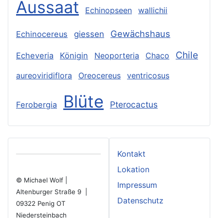
Aussaat
Echinopseen
wallichii
Gewächshaus
Echinocereus
giessen
Chile
Echeveria
Königin
Neoporteria
Chaco
aureoviridiflora
Oreocereus
ventricosus
Blüte
Pterocactus
Ferobergia
Kontakt
Lokation
© Michael Wolf |
Impressum
Altenburger Straße 9 |
Datenschutz
09322 Penig OT
Niedersteinbach