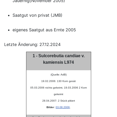
Jauernig(November 2005)
Saatgut von privat (JMB)
eigenes Saatgut aus Ernte 2005
Letzte Änderung: 27.12.2024
1 - Sulcorebutia candiae v.
kamiensis L974
(Quelle: AdB)
19.02.2006: 130 Korn gesät
05.03.2006 nichts gekeimt, 19.03.2006 2 Korn
gekeimt
28.04.2007: 2 Stück pikiert
Bilder
:
03.08.2006
,