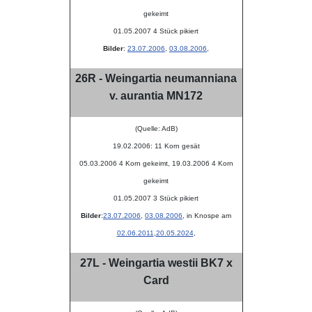
gekeimt
01.05.2007 4 Stück pikiert
Bilder
:
23.07.2006
,
03.08.2006
,
26R - Weingartia neumanniana
v. aurantia MN172
(Quelle: AdB)
19.02.2006: 11 Korn gesät
05.03.2006 4 Korn gekeimt, 19.03.2006 4 Korn
gekeimt
01.05.2007 3 Stück pikiert
Bilder
:
23.07.2006
,
03.08.2006
, in Knospe am
02.06.2011
,
20.05.2024
,
27L - Weingartia westii BK7 x
Card