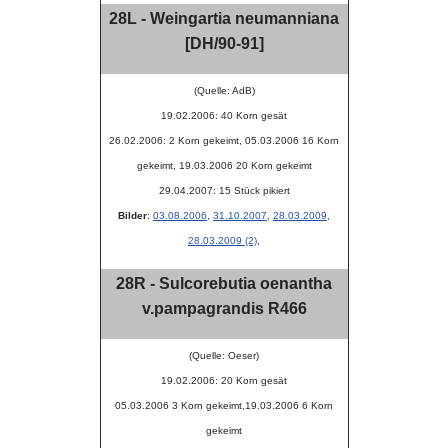
28L - Weingartia neumanniana
[DH/90-91]
(Quelle: AdB)
19.02.2006: 40 Korn gesät
26.02.2006: 2 Korn gekeimt, 05.03.2006 16 Korn
gekeimt, 19.03.2006 20 Korn gekeimt
29.04.2007: 15 Stück pikiert
Bilder
:
03.08.2006
,
31.10.2007
,
28.03.2009
,
28.03.2009 (2)
,
28R - Sulcorebutia oenantha
v.pampagrandis R466
(Quelle: Oeser)
19.02.2006: 20 Korn gesät
05.03.2006 3 Korn gekeimt,19.03.2006 6 Korn
gekeimt