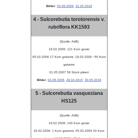
Bilder
:
03.08.2006
,
31.05.2016
4 - Sulcorebutia torotorensis v.
rubriflora KK1593
(Quelle: AdB)
19.02.2006: 121 Korn gesät
05.03.2006 17 Korn gekeimt, 19.03.2006 ~50 Korn
gekeimt
01.05.2007 58 Stück pikiert
Bilder
:
03.08.2006
,
29.04.2015
,
30.05.2016
5 - Sulcorebutia vasqueziana
HS125
(Quelle: AdB)
19.02.2006: 140 Korn gesät
26.02.2006: 1 Korn gekeimt, 05.03.2006 20 Korn