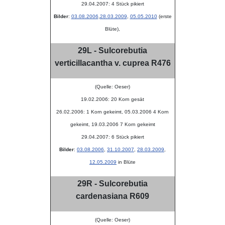
29.04.2007: 4 Stück pikiert
Bilder
:
03.08.2006
,
28.03.2009
,
05.05.2010
(erste
Blüte),
29L - Sulcorebutia
verticillacantha v. cuprea R476
(Quelle: Oeser)
19.02.2006: 20 Korn gesät
26.02.2006: 1 Korn gekeimt, 05.03.2006 4 Korn
gekeimt, 19.03.2006 7 Korn gekeimt
29.04.2007: 6 Stück pikiert
Bilder
:
03.08.2006
,
31.10.2007
,
28.03.2009
,
12.05.2009
in Blüte
29R - Sulcorebutia
cardenasiana R609
(Quelle: Oeser)