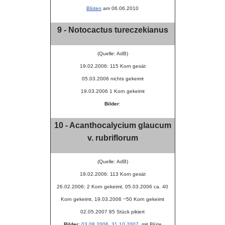
Blüten
am 06.06.2010
9 - Notocactus tureczekianus
(Quelle: AdB)
19.02.2006: 115 Korn gesät
05.03.2006 nichts gekeimt
19.03.2006 1 Korn gekeimt
Bilder
:
10 - Acanthocalycium glaucum
v. rubriflorum
(Quelle: AdB)
19.02.2006: 113 Korn gesät
26.02.2006: 2 Korn gekeimt, 05.03.2006 ca. 40
Korn gekeimt, 19.03.2006 ~50 Korn gekeimt
02.05.2007 85 Stück pikiert
Bilder
:
03.08.2006
,
31.10.2007
, mit Blüte