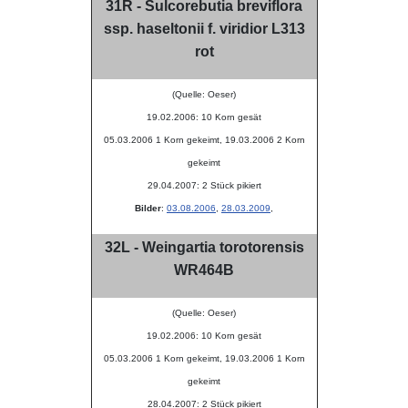
31R - Sulcorebutia breviflora
ssp. haseltonii f. viridior L313
rot
(Quelle: Oeser)
19.02.2006: 10 Korn gesät
05.03.2006 1 Korn gekeimt, 19.03.2006 2 Korn
gekeimt
29.04.2007: 2 Stück pikiert
Bilder
:
03.08.2006
,
28.03.2009
,
32L - Weingartia torotorensis
WR464B
(Quelle: Oeser)
19.02.2006: 10 Korn gesät
05.03.2006 1 Korn gekeimt, 19.03.2006 1 Korn
gekeimt
28.04.2007: 2 Stück pikiert