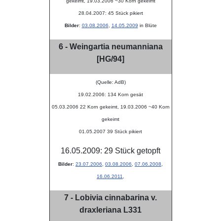
gekeimt, 19.03.2006 ~30 Korn gekeimt
28.04.2007: 45 Stück pikiert
Bilder
:
03.08.2006
,
14.05.2009
in Blüte
6 - Weingartia neumanniana
[HG/94]
(Quelle: AdB)
19.02.2006: 134 Korn gesät
05.03.2006 22 Korn gekeimt, 19.03.2006 ~40 Korn
gekeimt
01.05.2007 39 Stück pikiert
16.05.2009: 29 Stück getopft
Bilder
:
23.07.2006
,
03.08.2006
,
07.06.2008
,
16.06.2011
,
7 - Lobivia cinnabarina v.
draxleriana L331