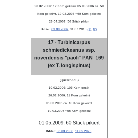
26.02.2006: 12 Korn gekeimt,
05.03.2006 ca. 50
Korn gekeimt, 19.03.2006 ~60 Korn gekeimt
29.04.2007: 56 Stück pikiert
Bilder
:
03.08.2006
, 31.07.2010
(1)
,
(2)
,
17 - Turbinicarpus
schmiedickeanus ssp.
rioverdensis "paoli" PAN_169
(ex T. longispinus)
(Quelle: AdB)
19.02.2006: 105 Korn gesät
26.02.2006: 11 Korn gekeimt
05.03.2006 ca. 40 Korn gekeimt
19.03.2006 ~55 Korn gekeimt
01.05.2009: 60 Stück pikiert
Bilder
:
06.09.2008
,
11.05.2023
,